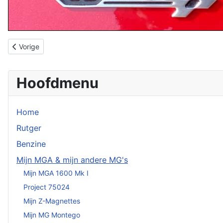
Vorig artikel: Mijn MG Montego
Vorige
Hoofdmenu
Home
Rutger
Benzine
Mijn MGA & mijn andere MG's
Mijn MGA 1600 Mk I
Project 75024
Mijn Z-Magnettes
Mijn MG Montego